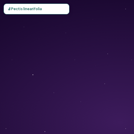
Carte d'observation du Pectis linearifolia (Pectis linearifo
🔬
Pectis linearifolia