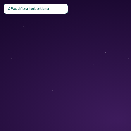
Carte d'observation du Passiflora herbertiana (Passiflora 
🔬
Passiflora herbertiana