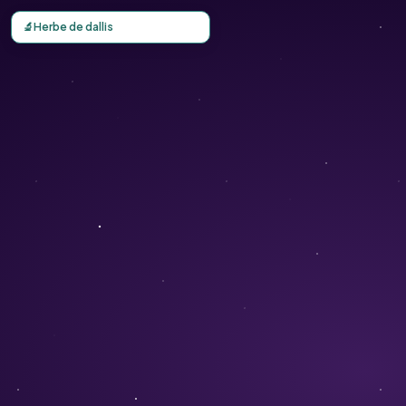
Carte d'observation du Herbe de dallis (Paspalum dilatatu
🔬
Herbe de dallis