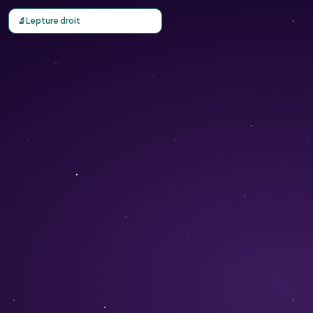
Carte d'observation du Lepture droit (Parapholis strigosa
🔬
Lepture droit