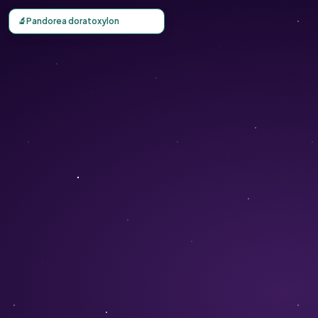
Carte d'observation du Pandorea doratoxylon (Pandorea d
🔬
Pandorea doratoxylon