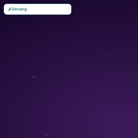
Carte d'observation du Ginseng (Panax ginseng) - Conserv
🔬
Ginseng