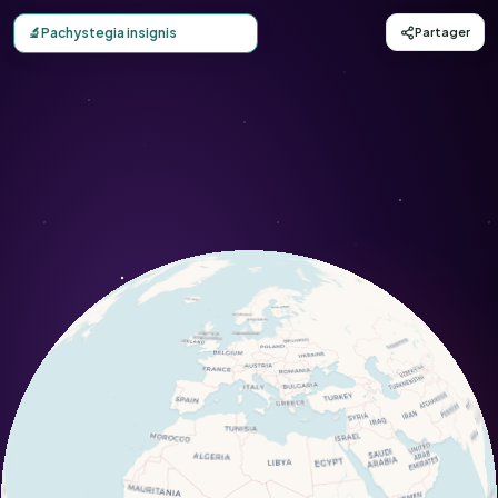
Carte d'observation du Pachystegia insignis (Pachystegia i
🔬
Pachystegia insignis
Partager