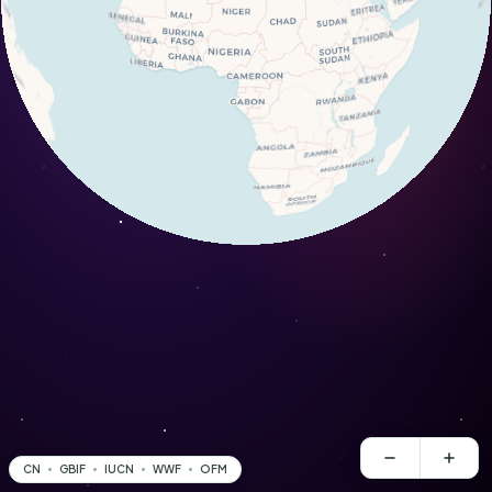
CN
GBIF
IUCN
WWF
OFM