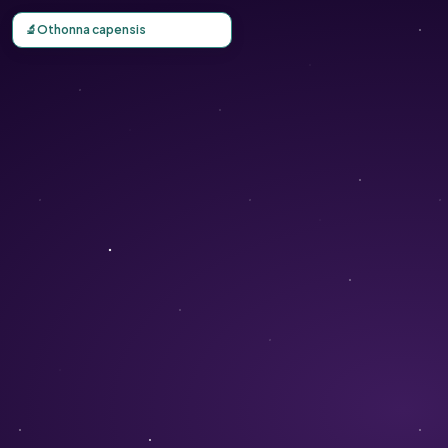
Carte d'observation du Othonna capensis (Othonna capens
🔬
Othonna capensis