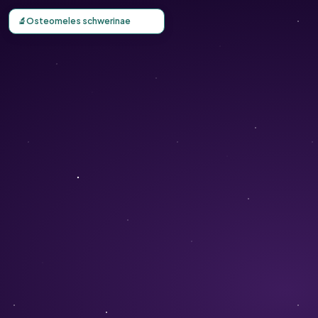
Carte d'observation du Osteomeles schwerinae (Osteomel
🔬
Osteomeles schwerinae