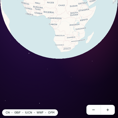
CN
GBIF
IUCN
WWF
OFM