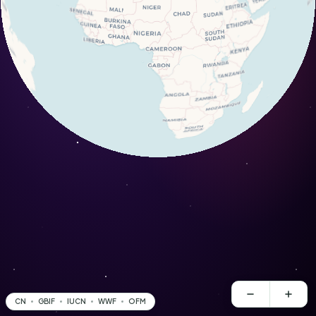
CN
GBIF
IUCN
WWF
OFM