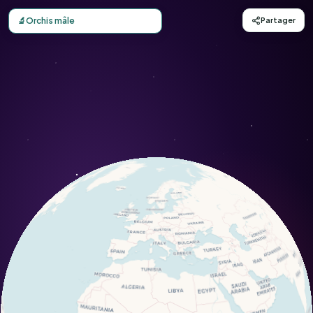
Carte d'observation du Orchis mâle (Orchis mascula) - Co
🔬
Orchis mâle
Partager