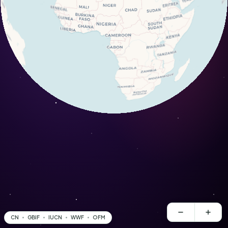
CN
GBIF
IUCN
WWF
OFM