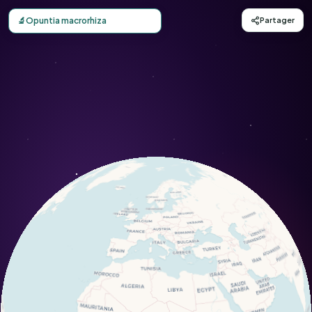
Carte d'observation du Opuntia macrorhiza (Opuntia macr
🔬
Opuntia macrorhiza
Partager