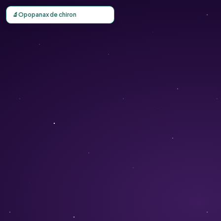
Carte d'observation du Opopanax de chiron (Opopanax ch
🔬
Opopanax de chiron