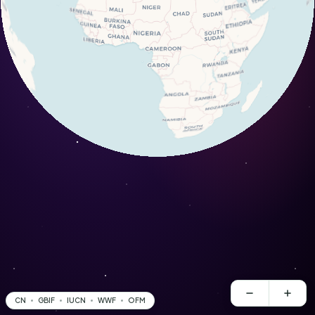
CN
GBIF
IUCN
WWF
OFM