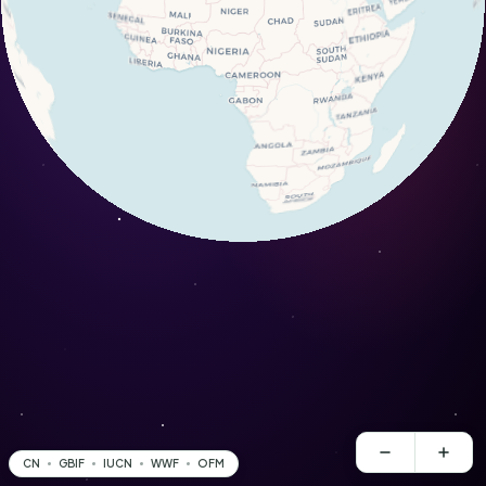
CN
GBIF
IUCN
WWF
OFM