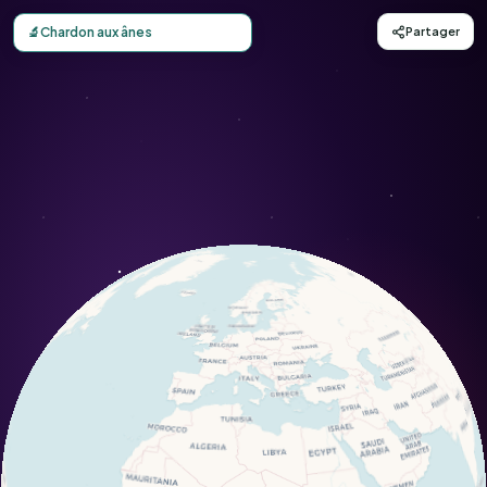
Carte d'observation du Chardon aux ânes (Onopordum aca
🔬
Chardon aux ânes
Partager