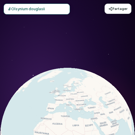
Carte d'observation du Olsynium douglasii (Olsynium dougl
🔬
Olsynium douglasii
Partager