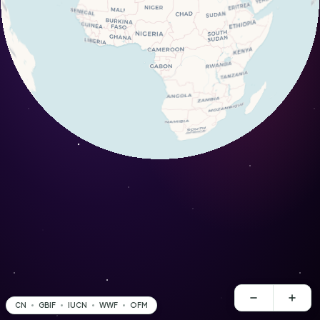
CN
GBIF
IUCN
WWF
OFM