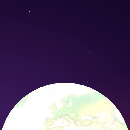
ummulariifolia) - Conservation Nature