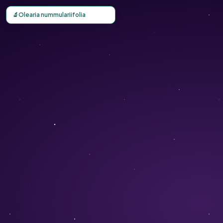
Carte d'observation du Olearia nummulariifolia (Olearia n
🔬
Olearia nummulariifolia