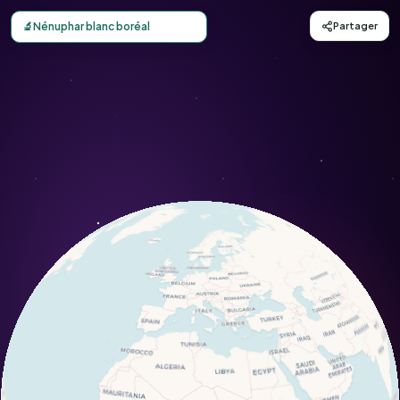
Carte d'observation du Nénuphar blanc boréal (Nymphaea
🔬
Nénuphar blanc boréal
Partager