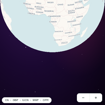
CN
GBIF
IUCN
WWF
OFM