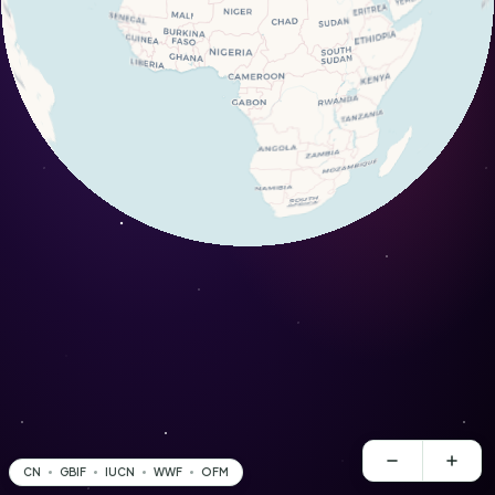
CN
GBIF
IUCN
WWF
OFM