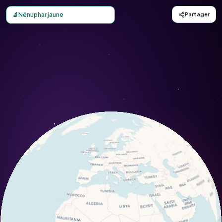
Carte d'observation du Nénuphar jaune (Nuphar lutea) - C
🔬
Nénuphar jaune
Partager