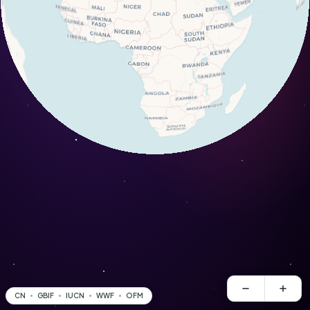
CN
GBIF
IUCN
WWF
OFM