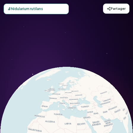
Carte d'observation du Nidularium rutilans (Nidularium rut
🔬
Nidularium rutilans
Partager