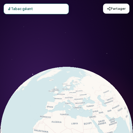
Carte d'observation du Tabac géant (Nicotiana sylvestris) 
🔬
Tabac géant
Partager