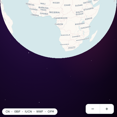
CN
GBIF
IUCN
WWF
OFM