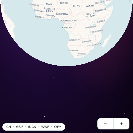
CN
GBIF
IUCN
WWF
OFM