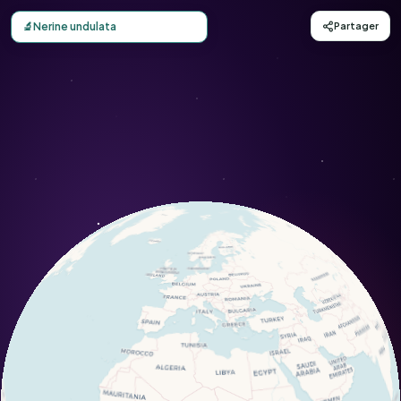
Carte d'observation du Nerine undulata (Nerine undulata) 
🔬
Nerine undulata
Partager