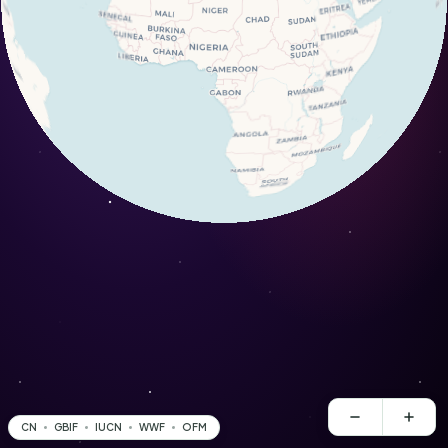
CN
GBIF
IUCN
WWF
OFM