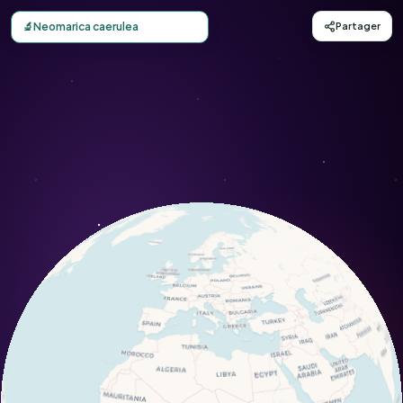
Carte d'observation du Neomarica caerulea (Neomarica ca
🔬
Neomarica caerulea
Partager