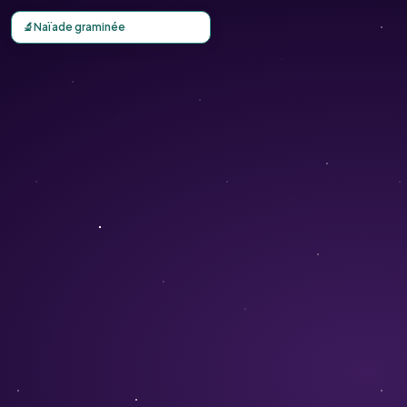
Carte d'observation du Naïade graminée (Najas graminea)
🔬
Naïade graminée