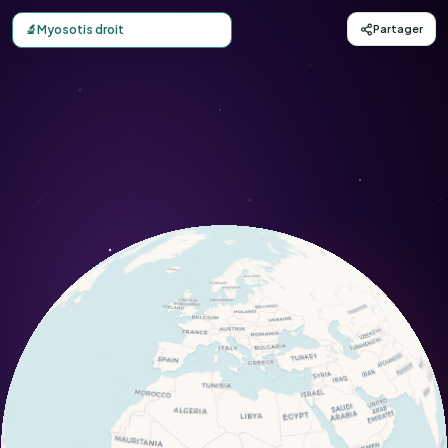
Carte d'observation du Myosotis droit (Myosotis stricta) -
🔬
Myosotis droit
Partager