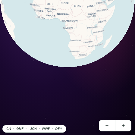
CN
GBIF
IUCN
WWF
OFM