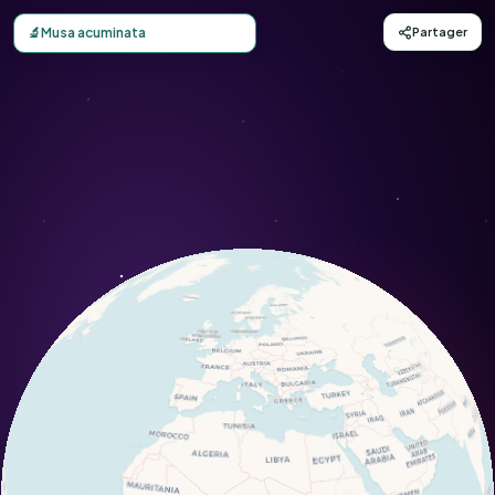
Carte d'observation du Musa acuminata (Musa acuminata) 
🔬
Musa acuminata
Partager