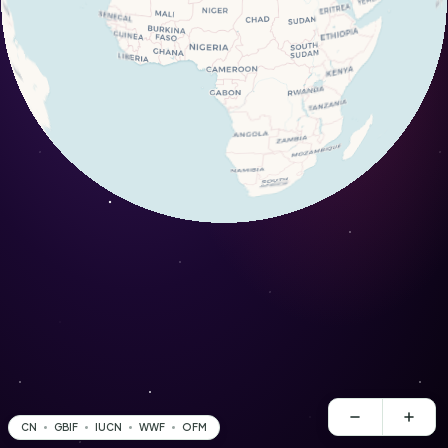
CN
GBIF
IUCN
WWF
OFM