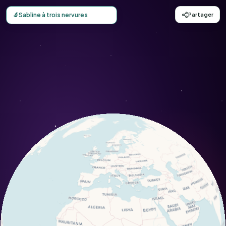
Carte d'observation du Sabline à trois nervures (Moehringi
🔬
Sabline à trois nervures
Partager