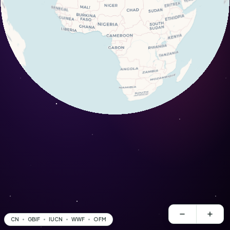
CN
GBIF
IUCN
WWF
OFM