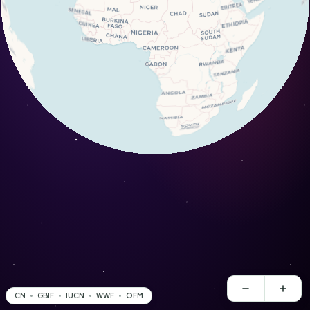
CN
GBIF
IUCN
WWF
OFM