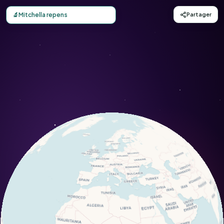
Carte d'observation du Mitchella repens (Mitchella repens
🔬
Mitchella repens
Partager