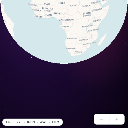
CN
GBIF
IUCN
WWF
OFM