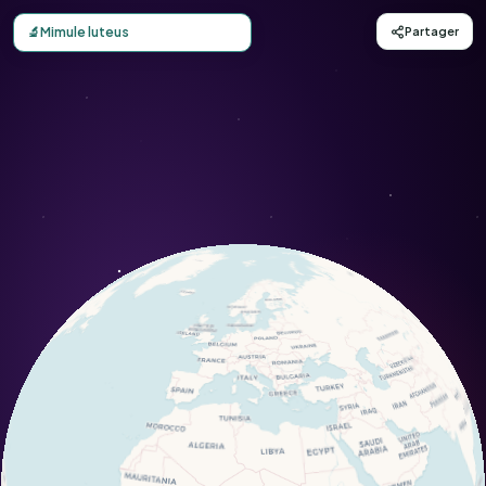
Carte d'observation du Mimule luteus (Mimulus luteus) - C
🔬
Mimule luteus
Partager