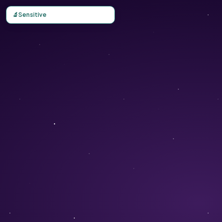
Carte d'observation du Sensitive (Mimosa pudica) - Conse
🔬
Sensitive