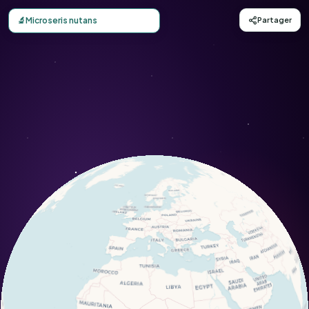
Carte d'observation du Microseris nutans (Microseris nuta
🔬
Microseris nutans
Partager