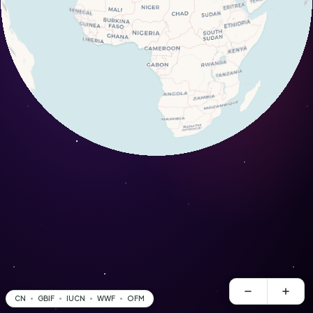
CN
GBIF
IUCN
WWF
OFM