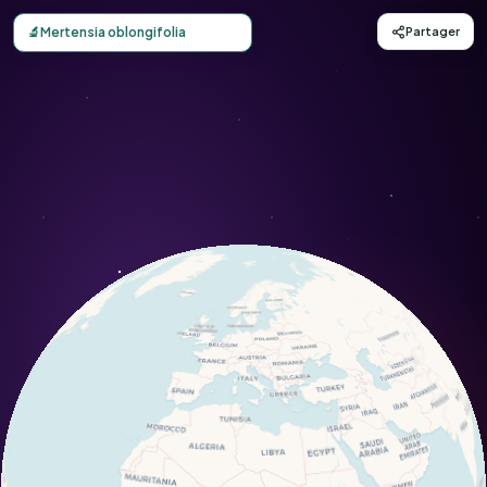
Carte d'observation du Mertensia oblongifolia (Mertensia 
🔬
Mertensia oblongifolia
Partager