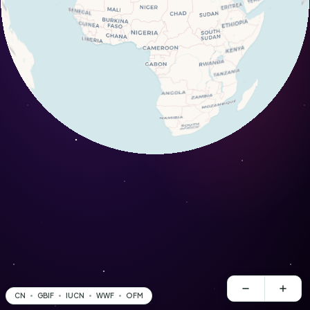
CN
GBIF
IUCN
WWF
OFM