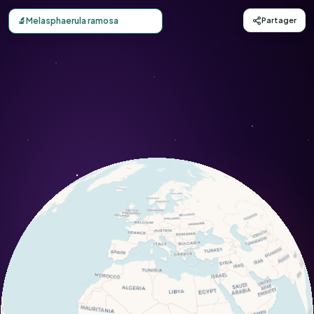
Carte d'observation du Melasphaerula ramosa (Melasphae
🔬
Melasphaerula ramosa
Partager