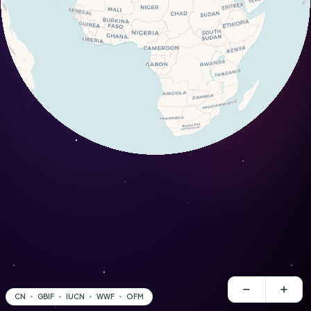
CN
GBIF
IUCN
WWF
OFM