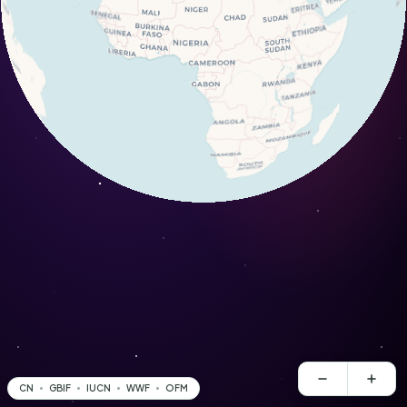
CN
GBIF
IUCN
WWF
OFM