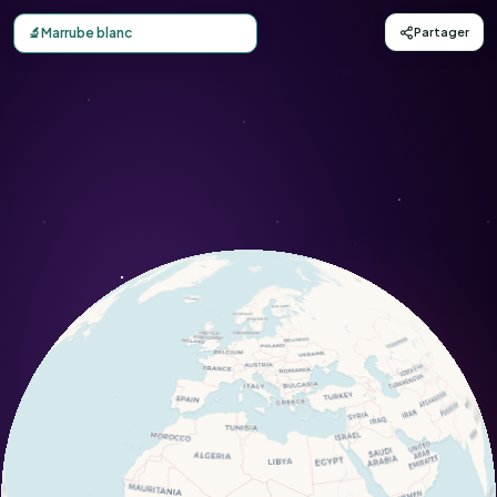
Carte d'observation du Marrube blanc (Marrubium vulgare
🔬
Marrube blanc
Partager