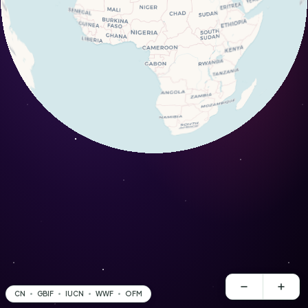
CN
GBIF
IUCN
WWF
OFM