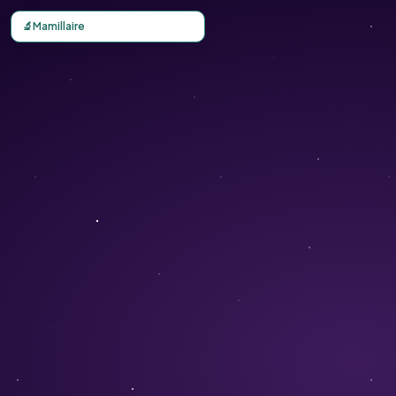
Carte d'observation du Mamillaire (Mammillaria polythele
🔬
Mamillaire