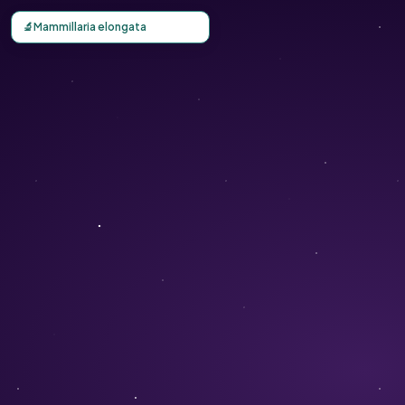
Carte d'observation du Mammillaria elongata (Mammillaria
🔬
Mammillaria elongata