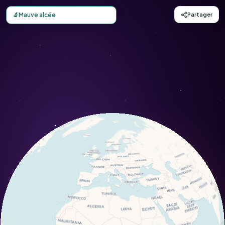
Carte d'observation du Mauve alcée (Malva alcea) - Conse
🔬
Mauve alcée
Partager