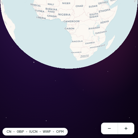
CN
GBIF
IUCN
WWF
OFM