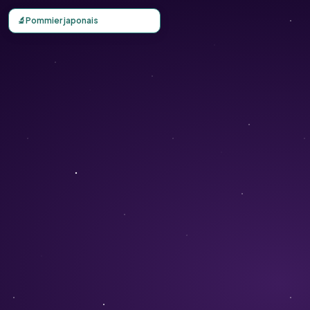
Carte d'observation du Pommier japonais (Malus floribund
🔬
Pommier japonais