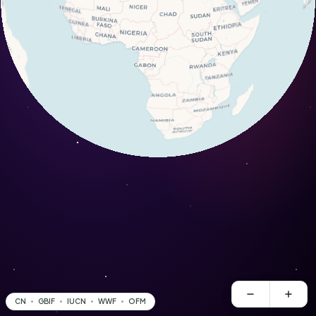
CN
GBIF
IUCN
WWF
OFM