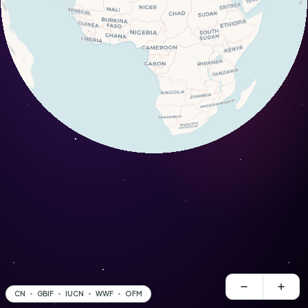
CN
GBIF
IUCN
WWF
OFM