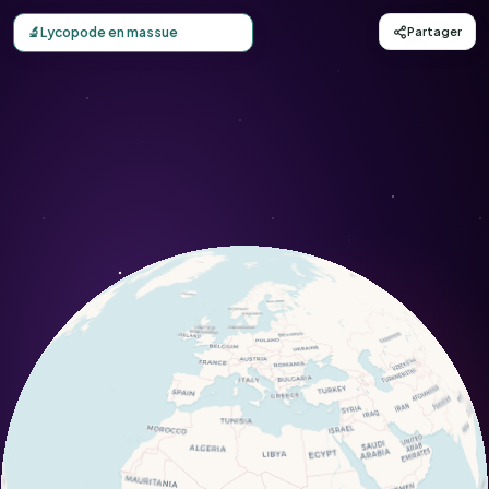
Carte d'observation du Lycopode en massue (Lycopodium 
🔬
Lycopode en massue
Partager