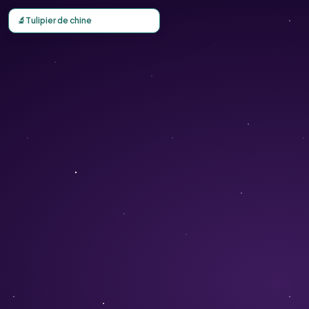
Carte d'observation du Tulipier de chine (Liriodendron ch
🔬
Tulipier de chine