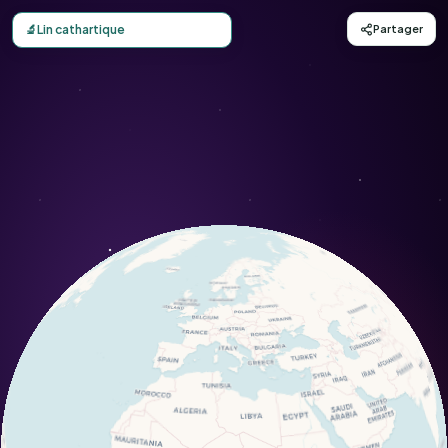
Carte d'observation du Lin cathartique (Linum catharticum
🔬
Lin cathartique
Partager