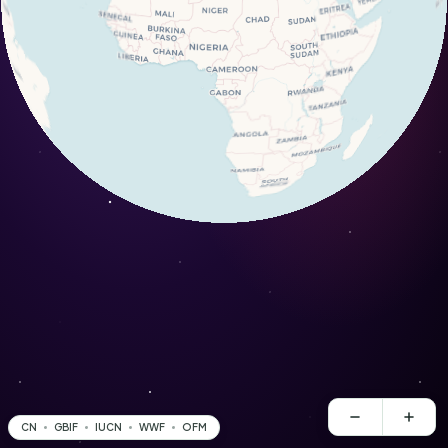
CN
GBIF
IUCN
WWF
OFM