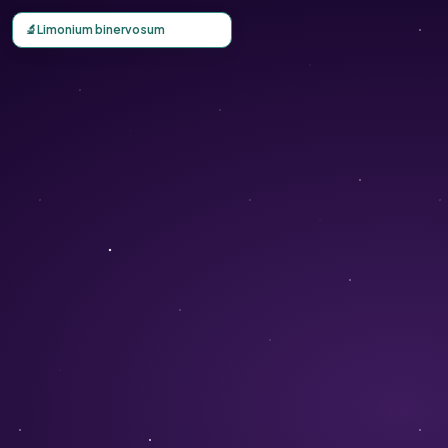
Carte d'observation du Limonium binervosum (Limonium b
🔬
Limonium binervosum