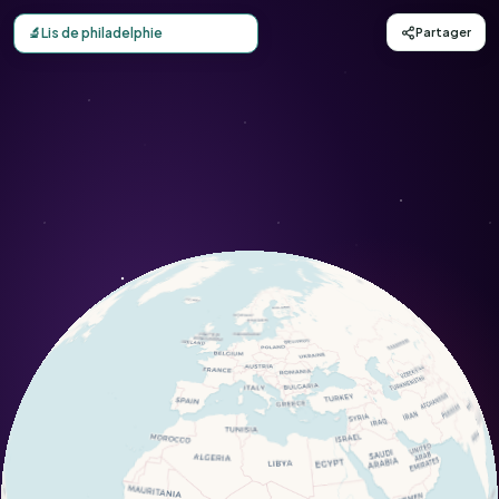
Carte d'observation du Lis de philadelphie (Lilium philad
🔬
Lis de philadelphie
Partager