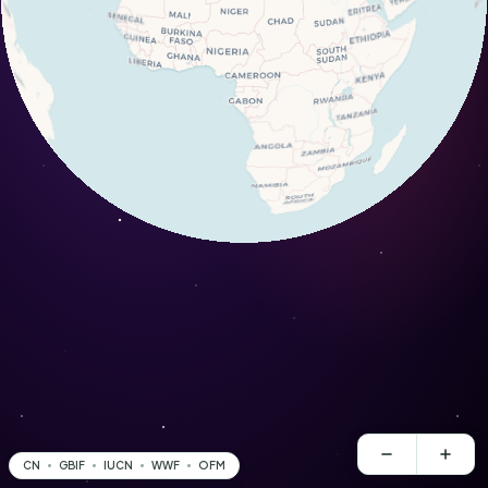
CN
GBIF
IUCN
WWF
OFM