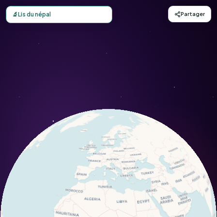
Carte d'observation du Lis du népal (Lilium nepalense) - 
🔬
Lis du népal
Partager