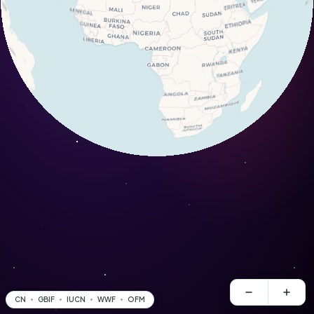
CN
GBIF
IUCN
WWF
OFM