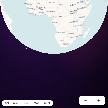
CN
GBIF
IUCN
WWF
OFM