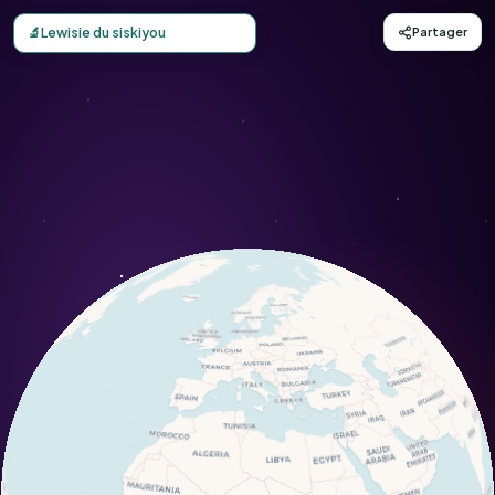
Carte d'observation du Lewisie du siskiyou (Lewisia cotyl
🔬
Lewisie du siskiyou
Partager