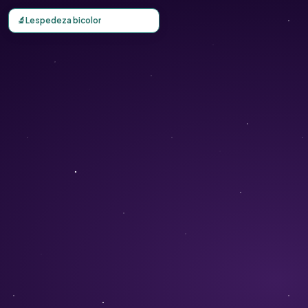
Carte d'observation du Lespedeza bicolor (Lespedeza bico
🔬
Lespedeza bicolor