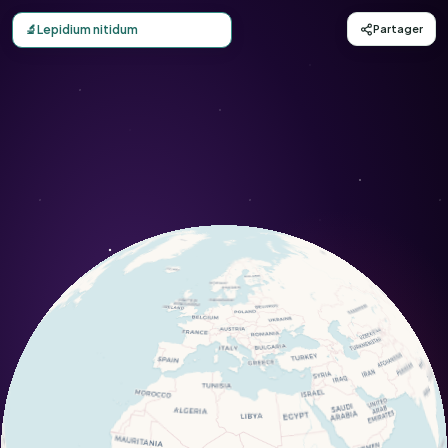
Carte d'observation du Lepidium nitidum (Lepidium nitidu
🔬
Lepidium nitidum
Partager