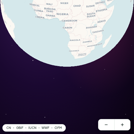
CN
GBIF
IUCN
WWF
OFM