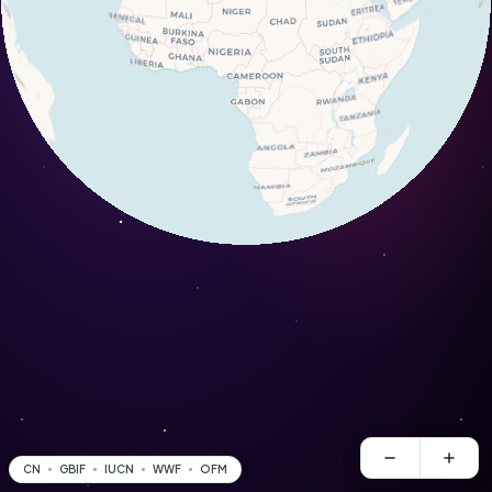
CN
GBIF
IUCN
WWF
OFM